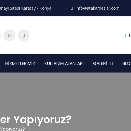
nayi Sitesi Karatay / Konya
info@atakardesler.com
HİZMETLERİMİZ
KULLANIM ALANLARI
GALERİ
BLO
ler Yapıyoruz?
 Yapıyoruz?