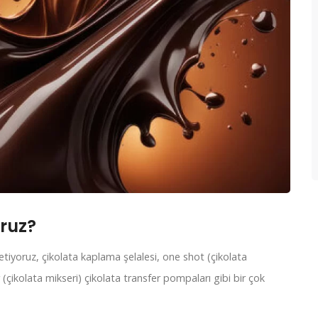
oruz?
tiyoruz, çikolata kaplama şelalesi, one shot (çikolata
(çikolata mikseri) çikolata transfer pompaları gibi bir çok