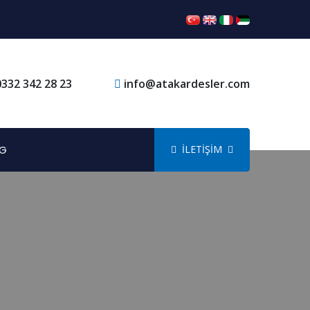
0332 342 28 23
info@atakardesler.com
G
İLETİŞİM