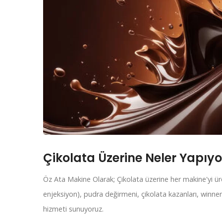
Çikolata Üzerine Neler Yapıy
Öz Ata Makine Olarak; Çikolata üzerine her makine'yi üre
enjeksiyon), pudra değirmeni, çikolata kazanları, winner 
hizmeti sunuyoruz.